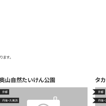
奥山自然たいけん公園
京都
京都
丹後・久美浜
丹後・