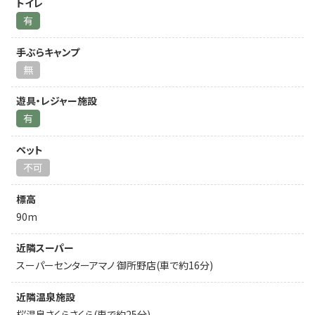
トイレ
有
手ぶらキャンプ
無
遊具・レジャー施設
有
ペット
不可
標高
90m
近隣スーパー
スーパーセンターアマノ 御所野店(車で約16分)
近隣温泉施設
桜温泉さくらさくら(車で約25分)