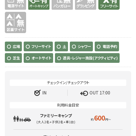
無
広場
フリーサイト
土
シャワー
電話予約
芝生
オートサイト
遊具・レジャー施設(アクティビティ)
IN
OUT 17:00
ファミリーキャンプ
600
(大人2名+子供2名+車1台)