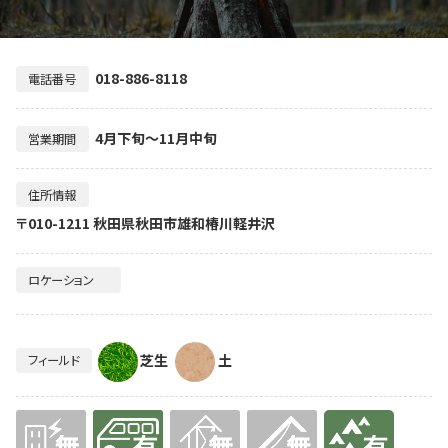
018-886-8118
電話番号
4月下旬～11月中旬
営業期間
住所情報
〒010-1211 秋田県秋田市雄和椿川軽井沢
ロケーション
芝生
土
フィールド
無
有り
無
無
有り