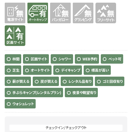
無
有り
無
無
無
有り
林間
区画サイト
シャワー
WEB予約
ペット可
芝生
オートサイト
デイキャンプ
標高が高い
薪が買える
炭が買える
レンタル品有り
ゴミ回収有り
手ぶらキャンプ(レンタルプラン)
夜景や眺望有り
ウォシュレット