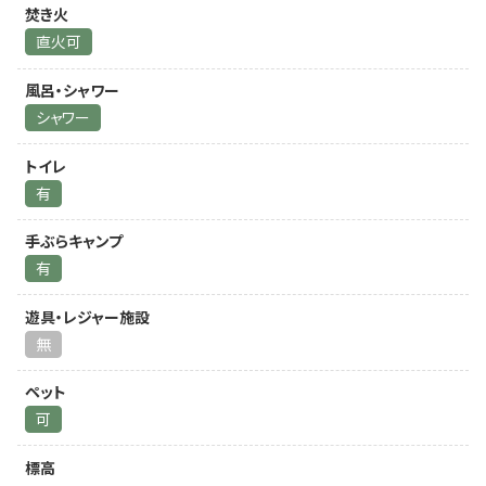
焚き火
直火可
風呂・シャワー
シャワー
トイレ
有
手ぶらキャンプ
有
遊具・レジャー施設
無
ペット
可
標高