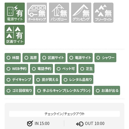
有り
無
無
無
無
有り
林間
高原
区画サイト
電源サイト
シャワー
WEB予約
電話予約
ペット可
芝生
デイキャンプ
炭が買える
レンタル品有り
ゴミ回収有り
手ぶらキャンプ(レンタルプラン)
お湯が出る
IN 15:00
OUT 10:00