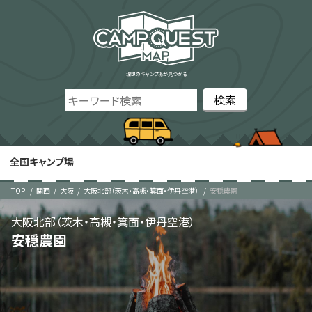
理想のキャンプ場が見つかる
全国キャンプ場
TOP
関西
大阪
大阪北部（茨木・高槻・箕面・伊丹空港）
安穏農園
大阪北部（茨木・高槻・箕面・伊丹空港）
安穏農園