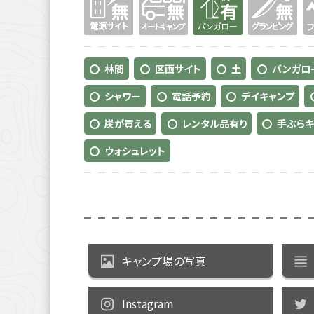
林間
区画サイト
土
バンガロー
シャワー
電話予約
デイキャンプ
炭が買える
レンタル品有り
手ぶらキ
ウォシュレット
キャンプ場の写真
Instagram