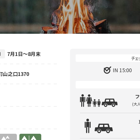
7月1日～8月末
間
IN 15:00
町山之口1370
フ
(大
有り