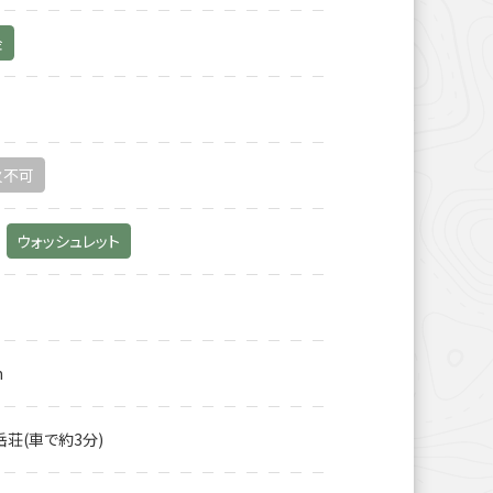
金
火不可
ウォッシュレット
m
岳荘(車で約3分)