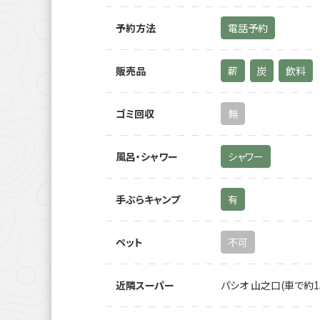
予約方法
電話予約
販売品
薪
炭
飲料
ゴミ回収
無
風呂・シャワー
シャワー
手ぶらキャンプ
有
ペット
不可
近隣スーパー
パシオ 山之口(車で約1