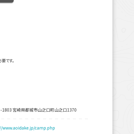
必要です。
9-1803 宮崎県都城市山之口町山之口1370
://www.aoidake.jp/camp.php