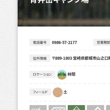
0986-57-2177
電話番号
営業期
〒889-1803 宮崎県都城市山之口
住所情報
林間
ロケーション
土
フィールド
無
無
有り
無
無