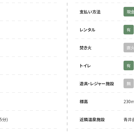
支払い方法
現
レンタル
有
焚き火
直
トイレ
有
遊具・レジャー施設
無
標高
230
5分)
近隣温泉施設
青井