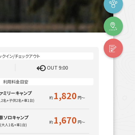
OUT 9:00
1,820
ァミリーキャンプ
人2名+子供2名+車1台)
1,670
車ソロキャンプ
(大人1名+車1台)