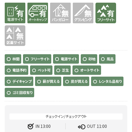
有り
有り
無
無
有り
無
林間
フリーサイト
電源サイト
砂地
風呂
電話予約
ペット可
芝生
オートサイト
デイキャンプ
薪が買える
炭が買える
レンタル品有り
ゴミ回収有り
IN 13:00
OUT 11:00