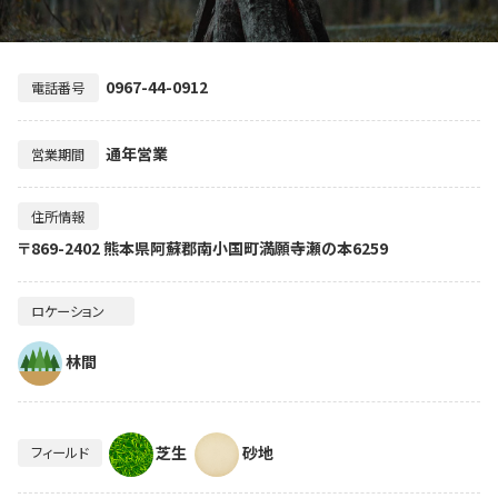
0967-44-0912
電話番号
通年営業
営業期間
住所情報
〒869-2402 熊本県阿蘇郡南小国町満願寺瀬の本6259
ロケーション
林間
芝生
砂地
フィールド