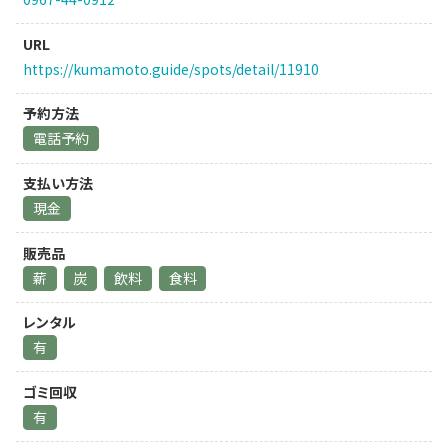
URL
https://kumamoto.guide/spots/detail/11910
予約方法
電話予約
支払い方法
現金
販売品
薪
炭
飲料
食料
レンタル
有
ゴミ回収
有