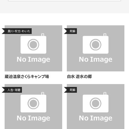
黒川・杖立・わいた
阿蘇
蔵迫温泉さくらキャンプ場
白水 遊水の郷
人吉・球磨
阿蘇