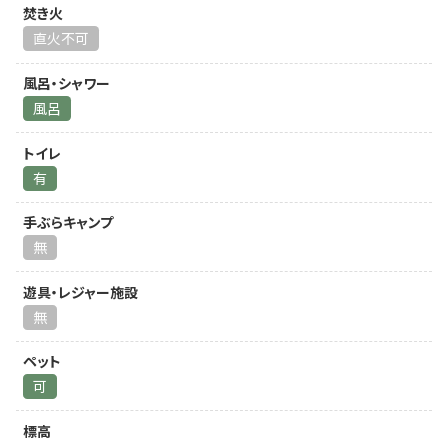
焚き火
直火不可
風呂・シャワー
風呂
トイレ
有
手ぶらキャンプ
無
遊具・レジャー施設
無
ペット
可
標高