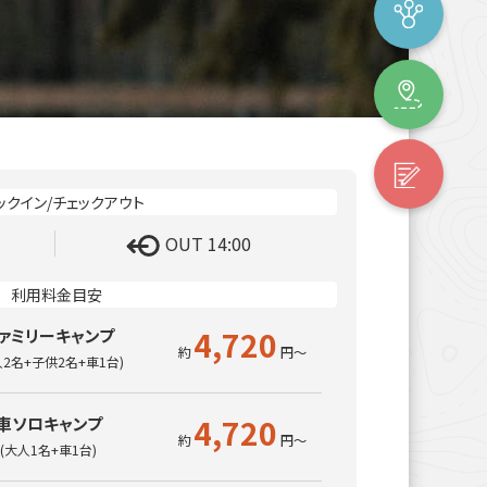
OUT 14:00
4,720
ァミリーキャンプ
人2名+子供2名+車1台)
4,720
車ソロキャンプ
(大人1名+車1台)