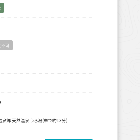
金
火不可
m
泉郷 天然温泉 うら湯(車で約13分)