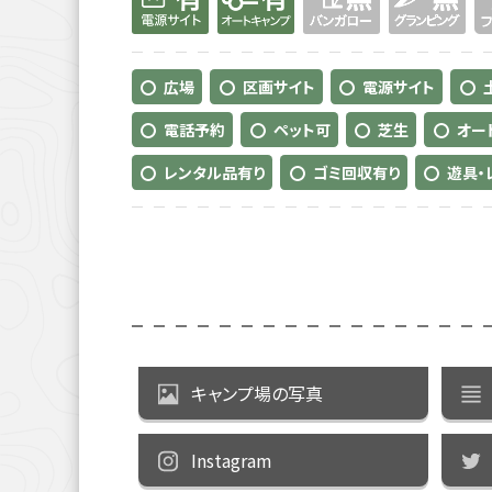
広場
区画サイト
電源サイト
電話予約
ペット可
芝生
オー
レンタル品有り
ゴミ回収有り
遊具・
キャンプ場の写真
Instagram