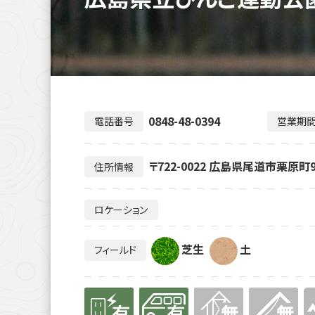
0848-48-0394
電話番号
営業期
〒722-0022 広島県尾道市栗原町9
住所情報
ロケーション
芝生
土
フィールド
有り
有り
無
無
無