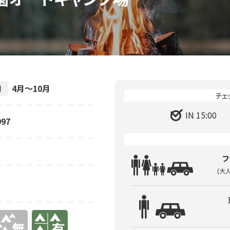
4月～10月
間
IN 15:00
97
フ
(大
有り