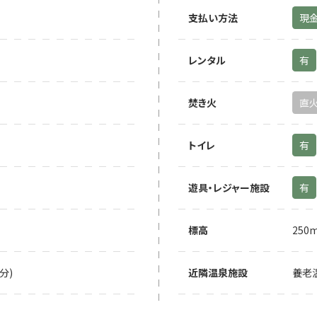
支払い方法
現
レンタル
有
焚き火
直
トイレ
有
遊具・レジャー施設
有
標高
250
分)
近隣温泉施設
養老温