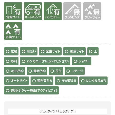
有り
有り
有り
無
無
有り
広場
川沿い
区画サイト
電源サイト
土
砂利
バンガロー(ロッジ・ケビン含む)
シャワー
WEB予約
電話予約
芝生
コテージ
オートサイト
薪が買える
炭が買える
レンタル品有り
遊具・レジャー施設(アクティビティ)