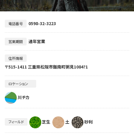
0598-32-3223
電話番号
通年営業
営業期間
住所情報
〒515-1411 三重県松阪市飯南町粥見1084?1
ロケーション
川チカ
芝生
土
砂利
フィールド