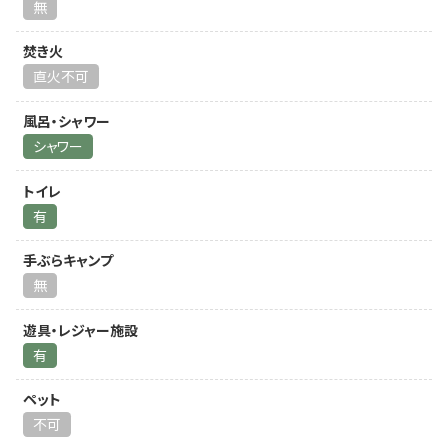
無
焚き火
直火不可
風呂・シャワー
シャワー
トイレ
有
手ぶらキャンプ
無
遊具・レジャー施設
有
ペット
不可