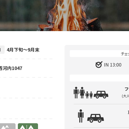
4月下旬～9月末
間
IN 13:00
西河内1047
フ
(大
有り