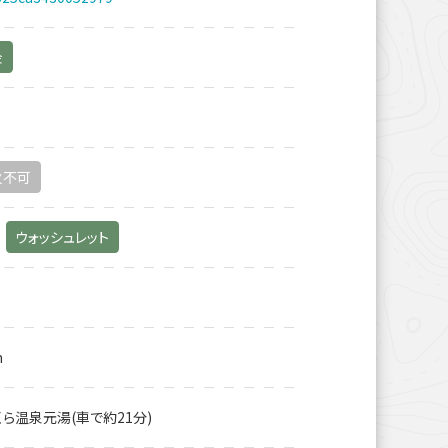
金
火不可
ウォッシュレット
m
くら温泉元湯(車で約21分)