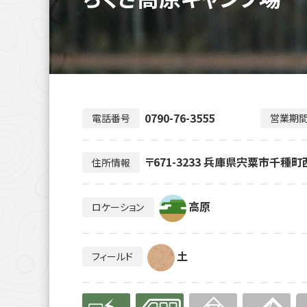
0790-76-3555
電話番号
営業期
〒671-3233 兵庫県宍粟市千種町
住所情報
高原
ロケーション
土
フィールド
有り
有り
無
無
無