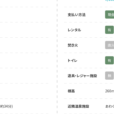
支払い方法
現
レンタル
有
焚き火
直
トイレ
有
遊具・レジャー施設
無
標高
260
約34分)
近隣温泉施設
あわ