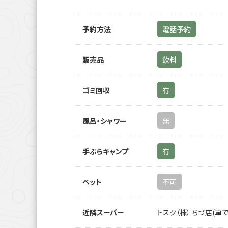
予約方法
電話予約
販売品
飲料
ゴミ回収
有
風呂・シャワー
無
手ぶらキャンプ
有
ペット
不可
近隣スーパー
トスク（株） ちづ店(車で