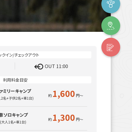
OUT 11:00
1,600
ァミリーキャンプ
人2名+子供2名+車1台)
1,300
車ソロキャンプ
(大人1名+車1台)