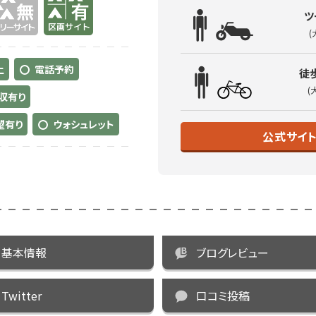
ツ
(
土
電話予約
徒
(
収有り
望有り
ウォシュレット
公式サイ
基本情報
ブログレビュー
Twitter
口コミ投稿