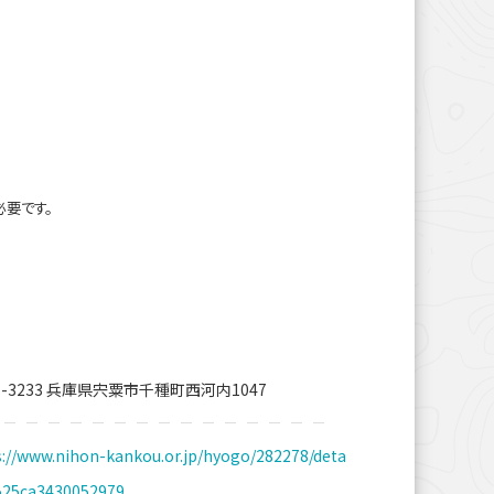
必要です。
1-3233 兵庫県宍粟市千種町西河内1047
s://www.nihon-kankou.or.jp/hyogo/282278/deta
8525ca3430052979