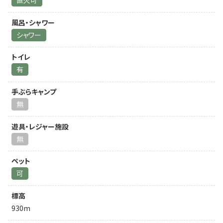
直火可
風呂・シャワー
シャワー
トイレ
有
手ぶらキャンプ
無
遊具・レジャー施設
無
ペット
可
標高
930m