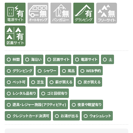
有り
無
無
有り
無
有り
林間
海沿い
区画サイト
電源サイト
土
グランピング
シャワー
風呂
WEB予約
ペット可
芝生
薪が買える
炭が買える
レンタル品有り
ゴミ回収有り
遊具・レジャー施設(アクティビティ)
夜景や眺望有り
クレジットカード決済可
お湯が出る
ウォシュレット