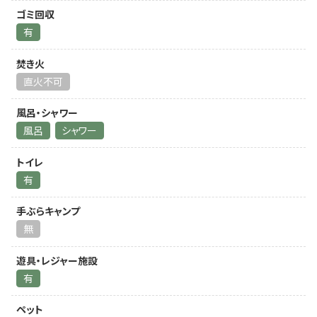
ゴミ回収
有
焚き火
直火不可
風呂・シャワー
風呂
シャワー
トイレ
有
手ぶらキャンプ
無
遊具・レジャー施設
有
ペット