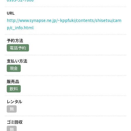
URL
http://www.synapse.ne.jp/~kppfuki/contents/shisetsu/cam
p/c_info.html
予約方法
電話予約
支払い方法
現金
販売品
飲料
レンタル
無
ゴミ回収
無