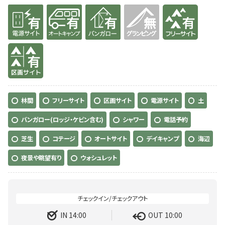
有り
有り
有り
無
有り
有り
林間
フリーサイト
区画サイト
電源サイト
土
バンガロー(ロッジ・ケビン含む)
シャワー
電話予約
芝生
コテージ
オートサイト
デイキャンプ
海辺
夜景や眺望有り
ウォシュレット
IN 14:00
OUT 10:00