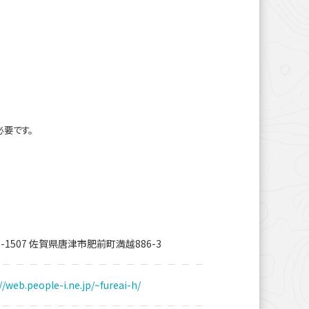
必要です。
7-1507 佐賀県唐津市肥前町満越886-3
//web.people-i.ne.jp/~fureai-h/