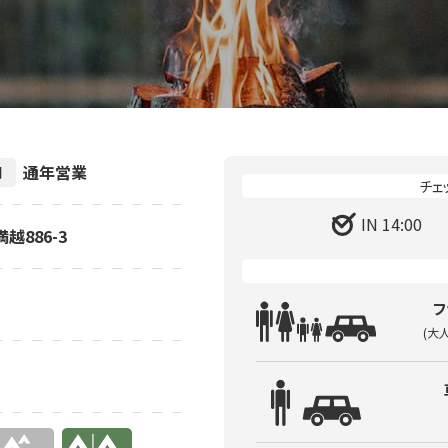
通年営業
間
IN 14:00
越886-3
フ
(大
有り