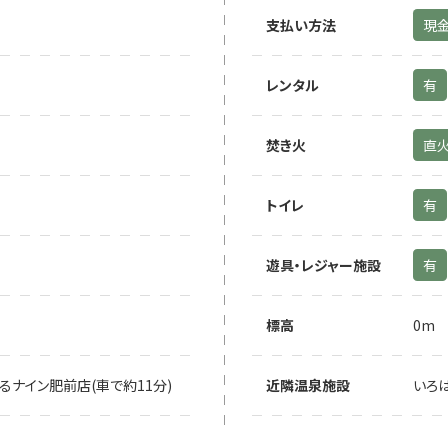
支払い方法
現
レンタル
有
焚き火
直
トイレ
有
遊具・レジャー施設
有
標高
0m
るナイン肥前店(車で約11分)
近隣温泉施設
いろ