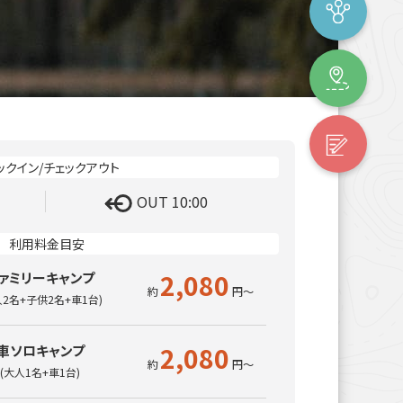
OUT 10:00
2,080
ァミリーキャンプ
人2名+子供2名+車1台)
2,080
車ソロキャンプ
(大人1名+車1台)