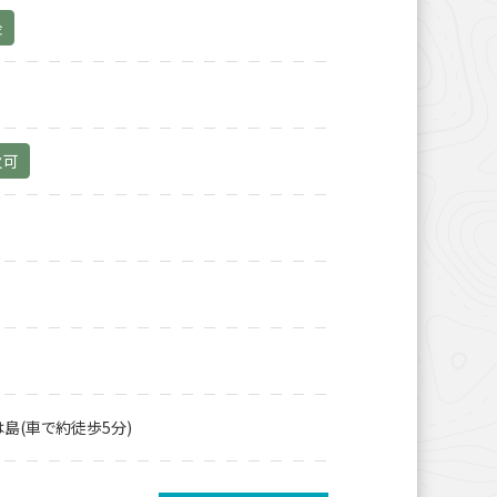
金
火可
は島(車で約徒歩5分)