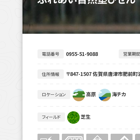
0955-51-9088
電話番号
営業期
〒847-1507 佐賀県唐津市肥前町満
住所情報
高原
海チカ
ロケーション
芝生
フィールド
無
無
無
無
無