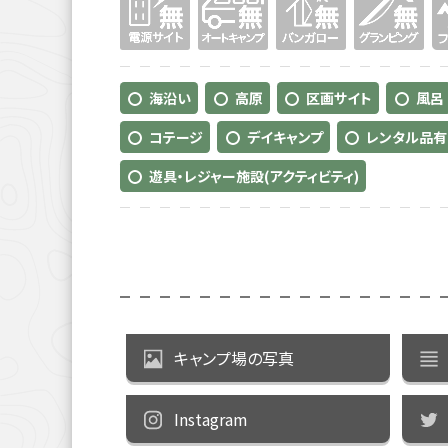
海沿い
高原
区画サイト
風呂
コテージ
デイキャンプ
レンタル品有
遊具・レジャー施設(アクティビティ)
キャンプ場の写真
Instagram