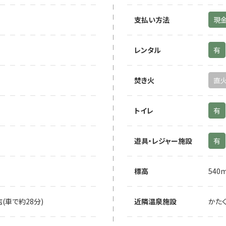
支払い方法
現
レンタル
有
焚き火
直
トイレ
有
遊具・レジャー施設
有
標高
540
店(車で約28分)
近隣温泉施設
かたく