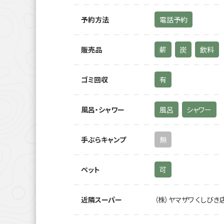
予約方法
電話予約
販売品
薪
炭
飲料
ゴミ回収
有
風呂・シャワー
風呂
シャワー
手ぶらキャンプ
無
ペット
可
近隣スーパー
（株）ヤマザワ くしびき