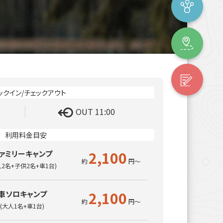
OUT 11:00
2,100
ァミリーキャンプ
人2名+子供2名+車1台)
2,100
車ソロキャンプ
(大人1名+車1台)