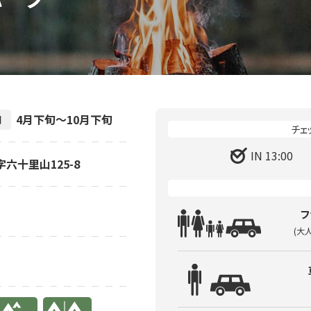
4月下旬～10月下旬
間
IN 13:00
字六十里山125-8
フ
(大
り
有り