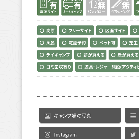
高原
フリーサイト
区画サイト
風呂
電話予約
ペット可
芝生
デイキャンプ
薪が買える
炭が買える
ゴミ回収有り
遊具・レジャー施設(アクティビ
キャンプ場の写真
Instagram