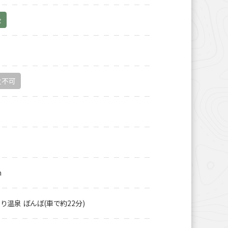
金
火不可
m
り温泉 ぼんぼ(車で約22分)