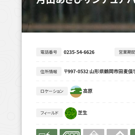
0235-54-6626
電話番号
営業期
〒997-0532 山形県鶴岡市田麦俣
住所情報
高原
ロケーション
芝生
フィールド
有り
有り
無
無
有