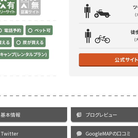
ツ
(
電話予約
ペット可
徒
(
買える
炭が買える
キャンプ(レンタルプラン)
公式サイ
基本情報
ブログレビュー
Twitter
GoogleMAPの口コミ