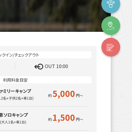
OUT 10:00
5,000
ァミリーキャンプ
人2名+子供2名+車1台)
1,500
車ソロキャンプ
(大人1名+車1台)