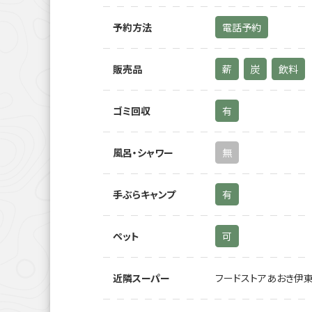
予約方法
電話予約
販売品
薪
炭
飲料
ゴミ回収
有
風呂・シャワー
無
手ぶらキャンプ
有
ペット
可
近隣スーパー
フードストアあおき伊東