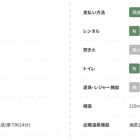
支払い方法
現
レンタル
有
焚き火
直
トイレ
有
遊具・レジャー施設
無
標高
110
店(車で約14分)
近隣温泉施設
海底