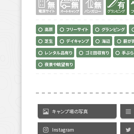
高原
フリーサイト
グランピング
芝生
デイキャンプ
海辺
薪が
レンタル品有り
ゴミ回収有り
手ぶら
夜景や眺望有り
キャンプ場の写真
Instagram