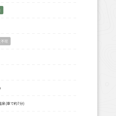
金
火不可
m
温泉(車で約7分)