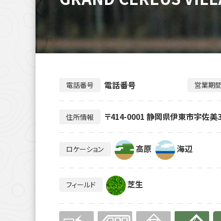
電話番号
電話番号
営業期
〒414-0001 静岡県伊東市宇佐美35
住所情報
高原
海辺
ロケーション
芝生
フィールド
無
無
無
有り
有