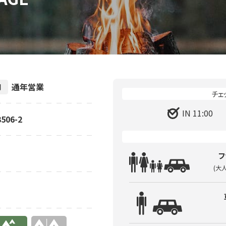
通年営業
間
IN 11:00
06-2
フ
(大
り
無