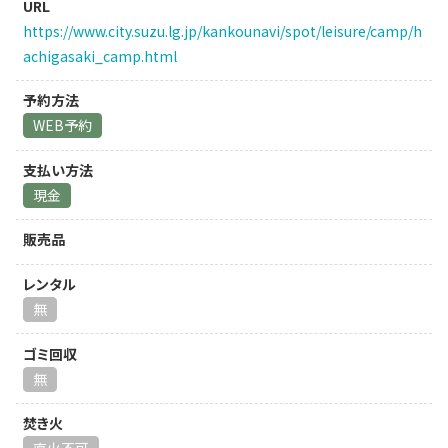
URL
https://www.city.suzu.lg.jp/kankounavi/spot/leisure/camp/h
achigasaki_camp.html
予約方法
WEB予約
支払い方法
現金
販売品
レンタル
無
ゴミ回収
無
焚き火