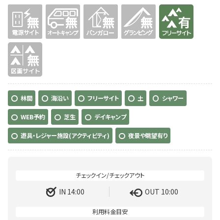
無
無
無
無
有り
無
林間
海沿い
フリーサイト
土
シャワー
WEB予約
芝生
デイキャンプ
遊具・レジャー施設(アクティビティ)
夜景や眺望有り
IN 14:00
OUT 10:00