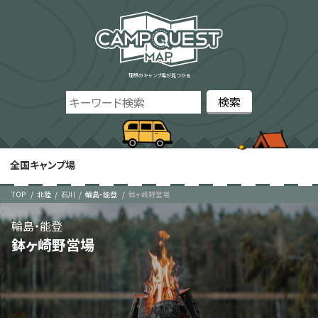
理想のキャンプ場が見つかる
全国キャンプ場
TOP
北陸
石川
輪島・能登
鉢ヶ崎野営場
輪島・能登
鉢ヶ崎野営場