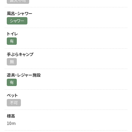
直火不可
風呂・シャワー
シャワー
トイレ
有
手ぶらキャンプ
無
遊具・レジャー施設
有
ペット
不可
標高
10m