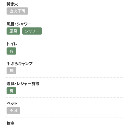
焚き火
直火不可
風呂・シャワー
風呂
シャワー
トイレ
有
手ぶらキャンプ
無
遊具・レジャー施設
有
ペット
不可
標高