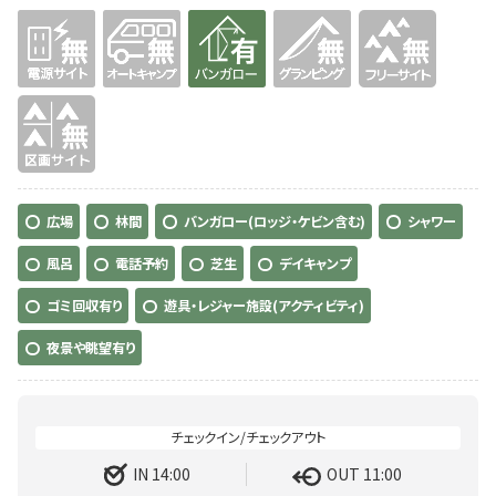
無
無
有り
無
無
無
広場
林間
バンガロー(ロッジ・ケビン含む)
シャワー
風呂
電話予約
芝生
デイキャンプ
ゴミ回収有り
遊具・レジャー施設(アクティビティ)
夜景や眺望有り
IN 14:00
OUT 11:00