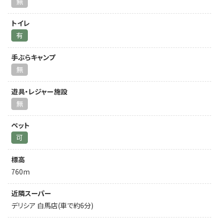
無
トイレ
有
手ぶらキャンプ
無
遊具・レジャー施設
無
ペット
可
標高
760m
近隣スーパー
デリシア 白馬店(車で約6分)