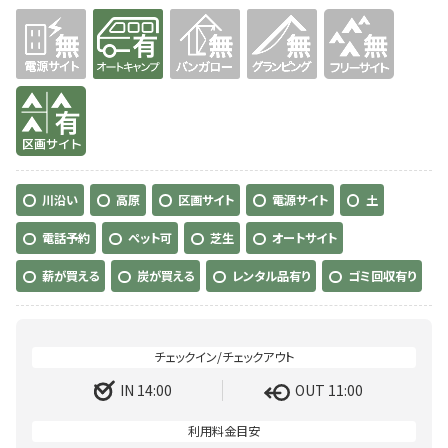
無
有り
無
無
無
有り
川沿い
高原
区画サイト
電源サイト
土
電話予約
ペット可
芝生
オートサイト
薪が買える
炭が買える
レンタル品有り
ゴミ回収有り
IN 14:00
OUT 11:00