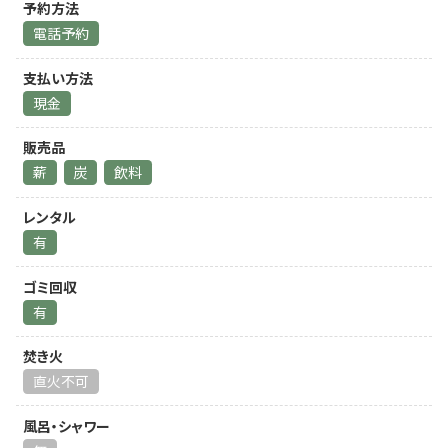
予約方法
電話予約
支払い方法
現金
販売品
薪
炭
飲料
レンタル
有
ゴミ回収
有
焚き火
直火不可
風呂・シャワー