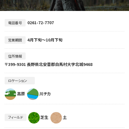
0261-72-7707
電話番号
4月下旬～10月下旬
営業期間
住所情報
〒399-9301 長野県北安曇郡白馬村大字北城9468
ロケーション
高原
川チカ
芝生
土
フィールド