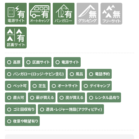
有り
有り
有り
無
無
有り
高原
区画サイト
電源サイト
バンガロー(ロッジ・ケビン含む)
風呂
電話予約
ペット可
芝生
オートサイト
デイキャンプ
直火可
薪が買える
炭が買える
レンタル品有り
ゴミ回収有り
遊具・レジャー施設(アクティビティ)
夜景や眺望有り