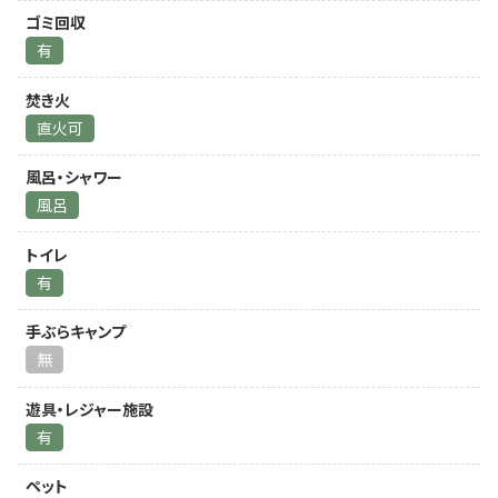
ゴミ回収
有
焚き火
直火可
風呂・シャワー
風呂
トイレ
有
手ぶらキャンプ
無
遊具・レジャー施設
有
ペット