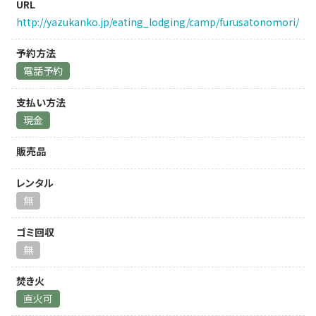
URL
http://yazukanko.jp/eating_lodging/camp/furusatonomori/
予約方法
電話予約
支払い方法
現金
販売品
レンタル
無
ゴミ回収
無
焚き火
直火可