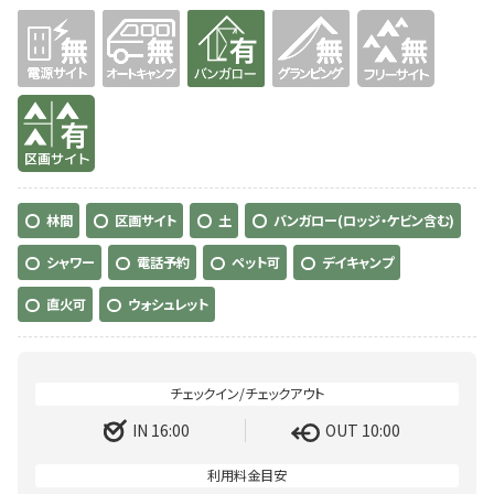
無
無
有り
無
無
有り
林間
区画サイト
土
バンガロー(ロッジ・ケビン含む)
シャワー
電話予約
ペット可
デイキャンプ
直火可
ウォシュレット
IN 16:00
OUT 10:00