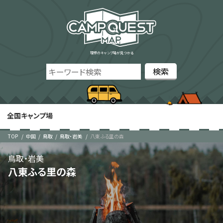
理想のキャンプ場が見つかる
全国キャンプ場
TOP
中国
鳥取
鳥取・岩美
八東ふる里の森
鳥取・岩美
八東ふる里の森