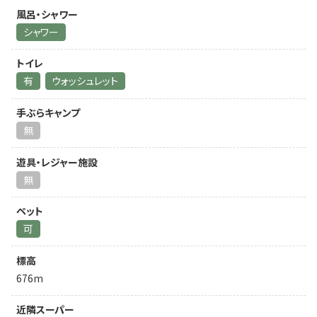
風呂・シャワー
シャワー
トイレ
有
ウォッシュレット
手ぶらキャンプ
無
遊具・レジャー施設
無
ペット
可
標高
676m
近隣スーパー