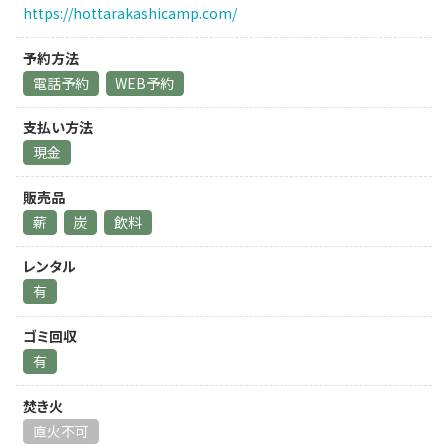
https://hottarakashicamp.com/
予約方法
電話予約
WEB予約
支払い方法
現金
販売品
薪
炭
飲料
レンタル
有
ゴミ回収
有
焚き火
直火不可