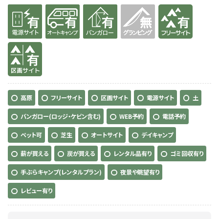
有り
有り
有り
無
有り
有り
高原
フリーサイト
区画サイト
電源サイト
土
バンガロー(ロッジ・ケビン含む)
WEB予約
電話予約
ペット可
芝生
オートサイト
デイキャンプ
薪が買える
炭が買える
レンタル品有り
ゴミ回収有り
手ぶらキャンプ(レンタルプラン)
夜景や眺望有り
レビュー有り