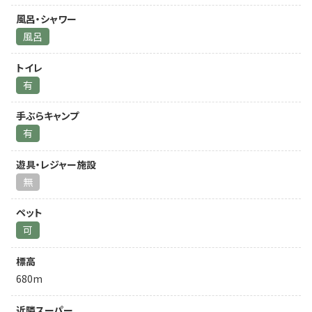
風呂・シャワー
風呂
トイレ
有
手ぶらキャンプ
有
遊具・レジャー施設
無
ペット
可
標高
680m
近隣スーパー