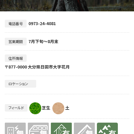
0973-24-4081
電話番号
7月下旬～8月末
営業期間
住所情報
〒877-0000 大分県日田市大字花月
ロケーション
芝生
土
フィールド
無
無
有り
無
有り