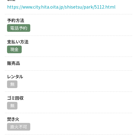
https://www.city.hita.oita.jp/shisetsu/park/5112.html
予約方法
電話予約
支払い方法
現金
販売品
レンタル
無
ゴミ回収
無
焚き火
直火不可