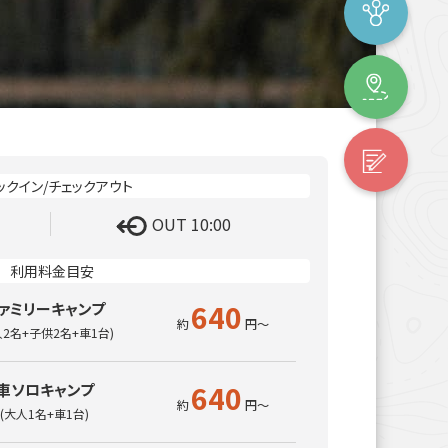
OUT 10:00
640
ァミリーキャンプ
人2名+子供2名+車1台)
640
車ソロキャンプ
(大人1名+車1台)