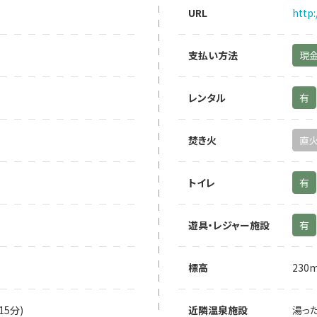
URL
http
支払い方法
現
レンタル
有
焚き火
直
トイレ
有
遊具・レジャー施設
有
標高
230
5分)
近隣温泉施設
湯った