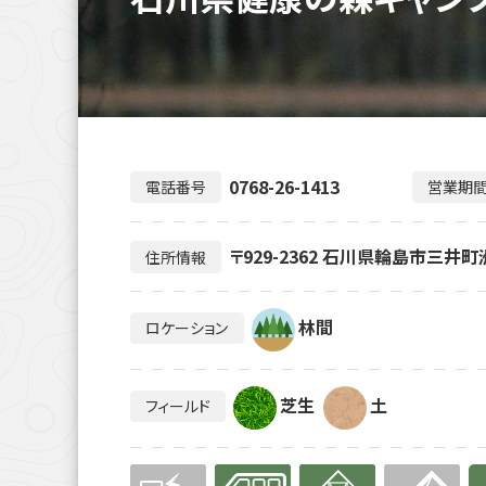
0768-26-1413
電話番号
営業期
〒929-2362 石川県輪島市三井町
住所情報
林間
ロケーション
芝生
土
フィールド
無
有り
有り
無
有