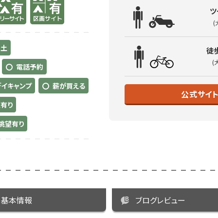
ツ
(
土
徒
(
電話予約
デイキャンプ
薪が買える
公式サイ
有り
眺望有り
基本情報
ブログレビュー