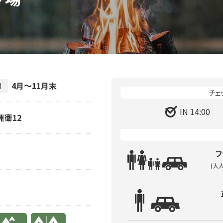
4月～11月末
間
IN 14:00
洲衛12
フ
(大
り
有り