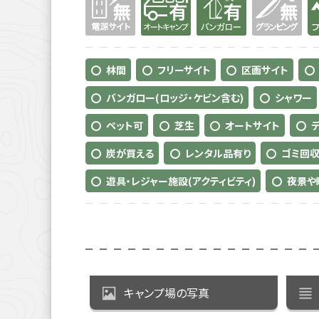
林間
フリーサイト
区画サイト
バンガロー(ロッジ・ケビン含む)
シャワー
ペット可
芝生
オートサイト
炭が買える
レンタル品有り
ゴミ回収
遊具・レジャー施設(アクティビティ)
夜景や
キャンプ場の写真