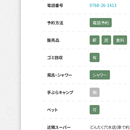
電話番号
0768-26-1413
予約方法
電話予約
販売品
薪
炭
食料
ゴミ回収
有
風呂・シャワー
シャワー
手ぶらキャンプ
無
ペット
可
近隣スーパー
どんたく穴水店(車で約1