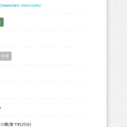
://www.ken-mori.com/
金
火不可
m
り館(車で約20分)