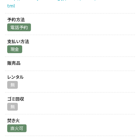
tml
予約方法
電話予約
支払い方法
現金
販売品
レンタル
無
ゴミ回収
無
焚き火
直火可