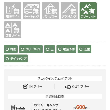
無
無
無
無
有り
無
林間
フリーサイト
土
電話予約
芝生
デイキャンプ
IN フリ－
OUT フリー
ファミリーキャンプ
600