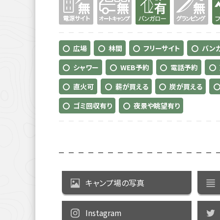
広場
林間
フリーサイト
バンガ
シャワー
WEB予約
電話予約
直火可
薪が買える
炭が買える
ゴミ回収有り
夜景や眺望有り
キャンプ場の写真
Instagram