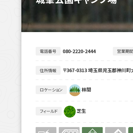
080-2220-2444
電話番号
営業期
〒367-0313 埼玉県児玉郡神川町
住所情報
林間
ロケーション
芝生
フィールド
無
無
有り
無
有