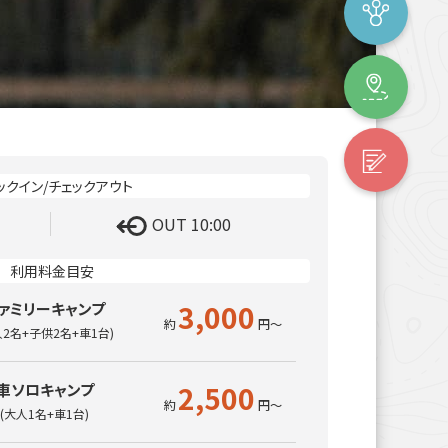
OUT 10:00
3,000
ァミリーキャンプ
人2名+子供2名+車1台)
2,500
車ソロキャンプ
(大人1名+車1台)