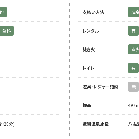
予約
支払い方法
現
食料
レンタル
有
焚き火
直
トイレ
有
遊具・レジャー施設
無
標高
497
約20分)
近隣温泉施設
八塩温