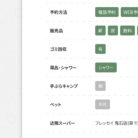
予約方法
電話予約
WEB
販売品
薪
炭
飲料
ゴミ回収
有
風呂・シャワー
シャワー
手ぶらキャンプ
無
ペット
不可
近隣スーパー
フレッセイ 鬼石店(車で