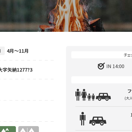
4月～11月
間
IN 14:00
大字矢納1277?3
フ
(大
り
無