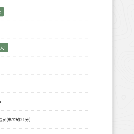
金
火可
m
泉(車で約21分)