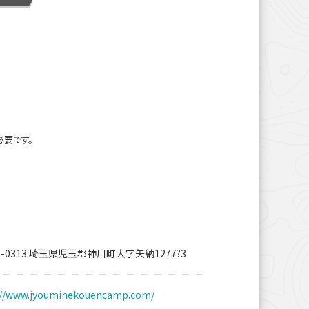
必要です。
7-0313 埼玉県児玉郡神川町大字矢納1277?3
://www.jyouminekouencamp.com/