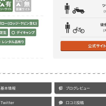
ツ
(
ロー(ロッジ・ケビン含む)
徒
(
芝生
デイキャンプ
レンタル品有り
公式サイ
基本情報
ブログレビュー
Twitter
口コミ投稿