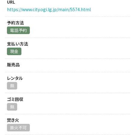
URL
https://www.city.ogi.lg.jp/main/5574.html
予約方法
電話予約
支払い方法
現金
販売品
レンタル
無
ゴミ回収
無
焚き火
直火不可