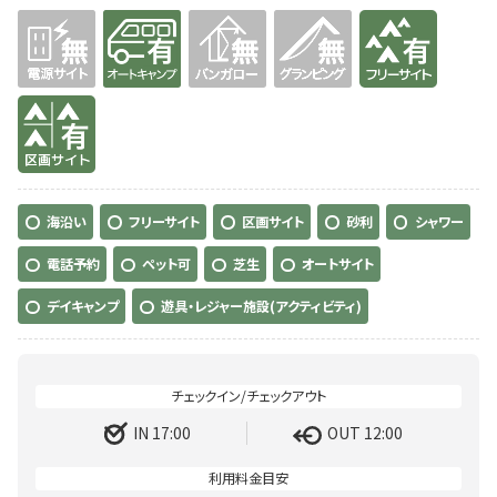
無
有り
無
無
有り
有り
海沿い
フリーサイト
区画サイト
砂利
シャワー
電話予約
ペット可
芝生
オートサイト
デイキャンプ
遊具・レジャー施設(アクティビティ)
IN 17:00
OUT 12:00