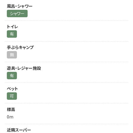
風呂・シャワー
シャワー
トイレ
有
手ぶらキャンプ
無
遊具・レジャー施設
有
ペット
可
標高
0m
近隣スーパー