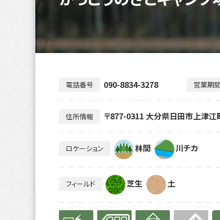
090-8834-3278
電話番号
営業期
〒877-0311 大分県日田市上津江町
住所情報
林間
川チカ
ロケーション
芝生
土
フィールド
有り
有り
有り
無
有