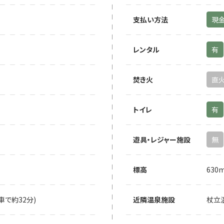
支払い方法
現
レンタル
有
焚き火
直
トイレ
有
遊具・レジャー施設
無
標高
630
車で約32分)
近隣温泉施設
杖立温