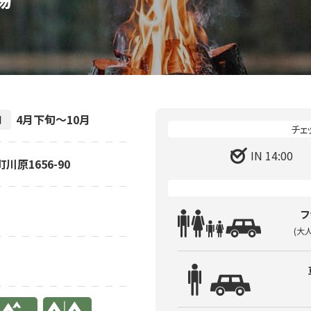
4月下旬～10月
間
IN 14:00
川原1656-90
フ
(大
り
有り