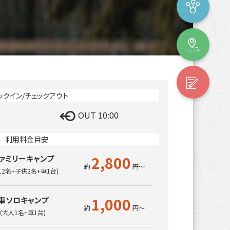
OUT 10:00
2,800
ァミリーキャンプ
人2名+子供2名+車1台)
1,000
車ソロキャンプ
(大人1名+車1台)