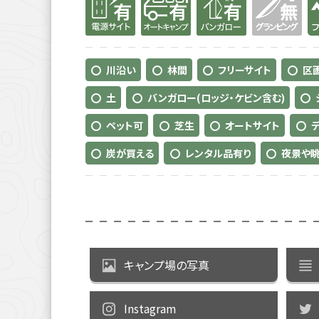
川沿い
林間
フリーサイト
区
土
バンガロー(ロッジ・ケビン含む)
ペット可
芝生
オートサイト
炭が買える
レンタル品有り
夜景や
キャンプ場の写真
Instagram