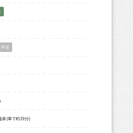
金
火不可
m
泉(車で約39分)