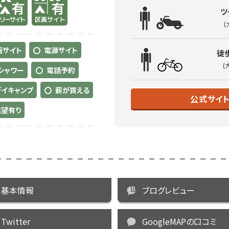
ツ
(
画サイト
電源サイト
徒
(
シャワー
電話予約
デイキャンプ
薪が買える
公式サイ
眺望有り
基本情報
ブログレビュー
Twitter
GoogleMAPの口コミ