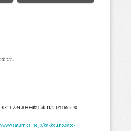
必要です。
7-0311 大分県日田市上津江町川原1656-90
//www.saturn.dti.ne.jp/kakkou.no.sato/