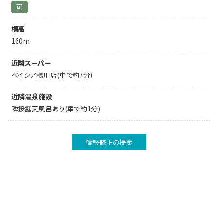
可
標高
160m
近隣スーパー
ベイシア鴨川店(車で約7分)
近隣温泉施設
隣接露天風呂あり(車で約1分)
情報修正の提案