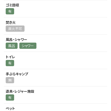
ゴミ回収
有
焚き火
直火不可
風呂・シャワー
風呂
シャワー
トイレ
有
手ぶらキャンプ
無
遊具・レジャー施設
有
ペット