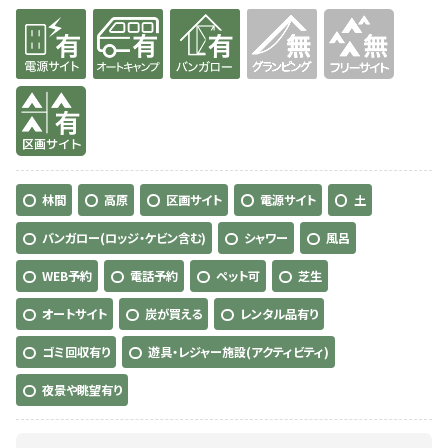
有り
有り
有り
無
無
有り
林間
高原
区画サイト
電源サイト
土
バンガロー(ロッジ・ケビン含む)
シャワー
風呂
WEB予約
電話予約
ペット可
芝生
オートサイト
炭が買える
レンタル品有り
ゴミ回収有り
遊具・レジャー施設(アクティビティ)
夜景や眺望有り