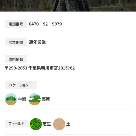
0470‐92‐9979
電話番号
通年営業
営業期間
住所情報
〒299-2853 千葉県鴨川市宮2015?62
ロケーション
林間
高原
芝生
土
フィールド