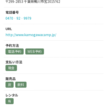
〒299-2853 千葉県鴨川市宮2015?62
電話番号
0470‐92‐9979
URL
http://www.kamogawacamp.jp/
予約方法
電話予約
WEB予約
支払い方法
現金
販売品
炭
飲料
レンタル
有