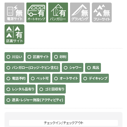
無
有り
有り
無
無
有り
川沿い
区画サイト
砂利
バンガロー(ロッジ・ケビン含む)
シャワー
風呂
電話予約
ペット可
オートサイト
デイキャンプ
レンタル品有り
ゴミ回収有り
遊具・レジャー施設(アクティビティ)