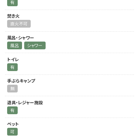
有
焚き火
直火不可
風呂・シャワー
風呂
シャワー
トイレ
有
手ぶらキャンプ
無
遊具・レジャー施設
有
ペット
可