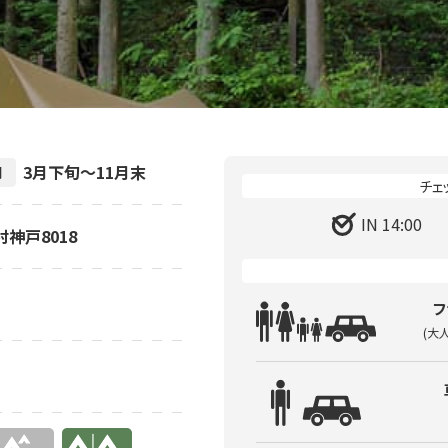
3月下旬～11月末
間
IN 14:00
村神戸8018
フ
(大
有り