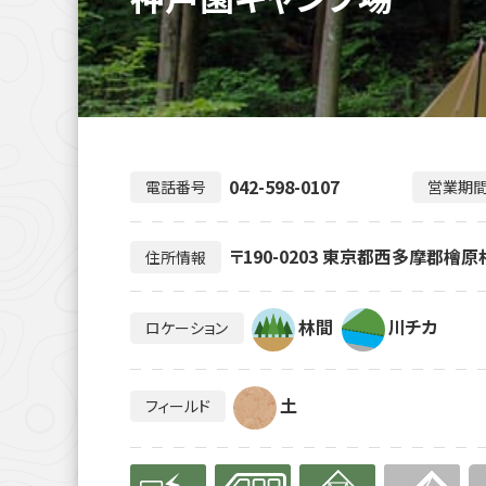
042-598-0107
電話番号
営業期
〒190-0203 東京都西多摩郡檜原
住所情報
林間
川チカ
ロケーション
土
フィールド
有り
有り
有り
無
無