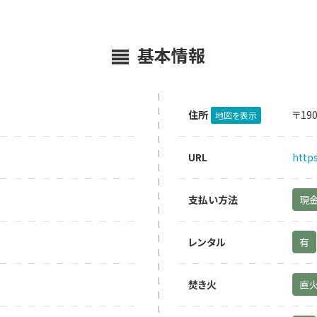
基本情報
住所
〒19
地図を表示
URL
http
支払い方法
現
レンタル
有
焚き火
直