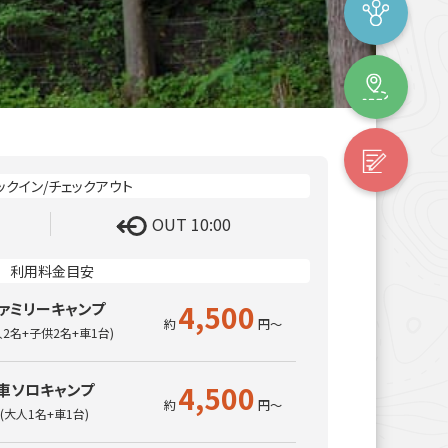
OUT 10:00
4,500
ァミリーキャンプ
人2名+子供2名+車1台)
4,500
車ソロキャンプ
(大人1名+車1台)