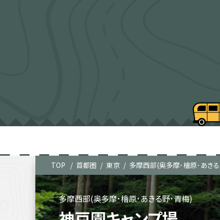
TOP
首都圏
東京
多摩西部(奥多摩･檜原･あきる
多摩西部(奥多摩･檜原･あきる野･青梅)
神戸園キャンプ場