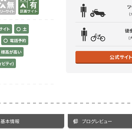
ツ
(
サイト
土
徒
(
電話予約
標高が高い
公式サイ
ィビティ)
基本情報
ブログレビュー