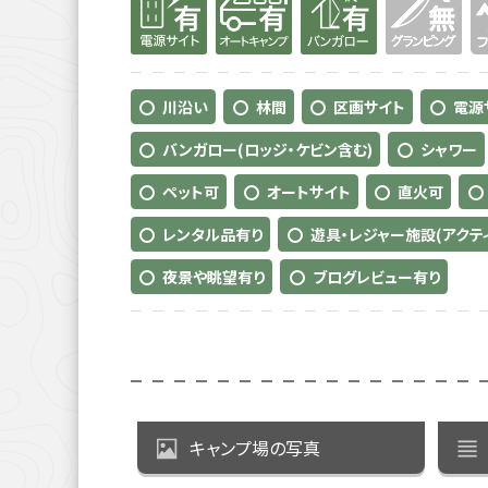
川沿い
林間
区画サイト
電源
バンガロー(ロッジ・ケビン含む)
シャワー
ペット可
オートサイト
直火可
レンタル品有り
遊具・レジャー施設(アクテ
夜景や眺望有り
ブログレビュー有り
キャンプ場の写真