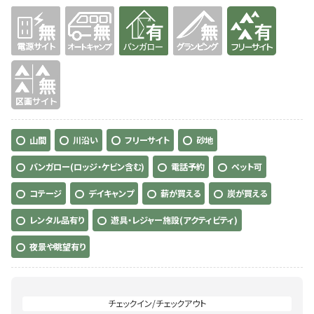
無
無
有り
無
有り
無
山間
川沿い
フリーサイト
砂地
バンガロー(ロッジ・ケビン含む)
電話予約
ペット可
コテージ
デイキャンプ
薪が買える
炭が買える
レンタル品有り
遊具・レジャー施設(アクティビティ)
夜景や眺望有り