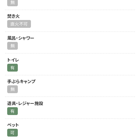
無
焚き火
直火不可
風呂・シャワー
無
トイレ
有
手ぶらキャンプ
無
遊具・レジャー施設
有
ペット
可