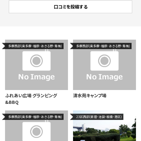
多摩西部(奥多摩･檜原･あきる野･青梅)
多摩西部(奥多摩･檜原･あきる野･青梅)
ふれあい広場 グランピング
清水苑キャンプ場
&BBQ
多摩西部(奥多摩･檜原･あきる野･青梅)
23区西部(新宿･池袋･板橋･港区)