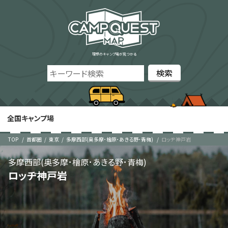
理想のキャンプ場が見つかる
全国キャンプ場
TOP
首都圏
東京
多摩西部(奥多摩･檜原･あきる野･青梅)
ロッヂ神戸岩
多摩西部(奥多摩･檜原･あきる野･青梅)
ロッヂ神戸岩