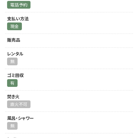
電話予約
支払い方法
現金
販売品
レンタル
無
ゴミ回収
有
焚き火
直火不可
風呂・シャワー
無