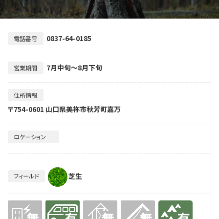
0837-64-0185
電話番号
7月中旬～8月下旬
営業期間
住所情報
〒754-0601 山口県美祢市秋芳町嘉万
ロケーション
芝生
フィールド
無
有り
無
無
有り