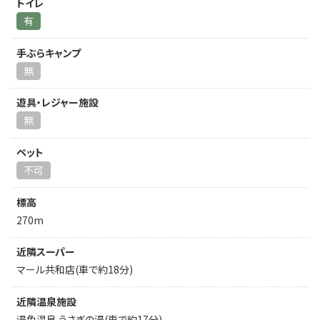
トイレ
有
手ぶらキャンプ
無
遊具・レジャー施設
無
ペット
不可
標高
270m
近隣スーパー
マール共和店(車で約18分)
近隣温泉施設
湯免温泉 うさぎの湯(車で約17分)