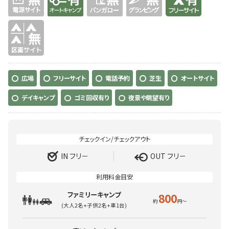
無
広場
フリーサイト
電話予約
芝生
オートサイト
デイキャンプ
ゴミ回収有り
夜景や眺望有り
IN フリ－
OUT フリ－
ファミリーキャンプ
800
(大人2名+子供2名+車1台)