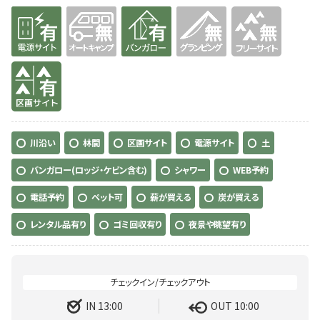
有り
無
有り
無
無
有り
川沿い
林間
区画サイト
電源サイト
土
バンガロー(ロッジ・ケビン含む)
シャワー
WEB予約
電話予約
ペット可
薪が買える
炭が買える
レンタル品有り
ゴミ回収有り
夜景や眺望有り
IN 13:00
OUT 10:00