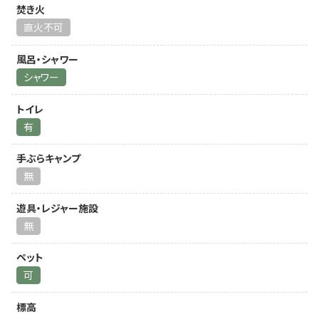
焚き火
直火不可
風呂・シャワー
シャワー
トイレ
有
手ぶらキャンプ
無
遊具・レジャー施設
無
ペット
可
標高