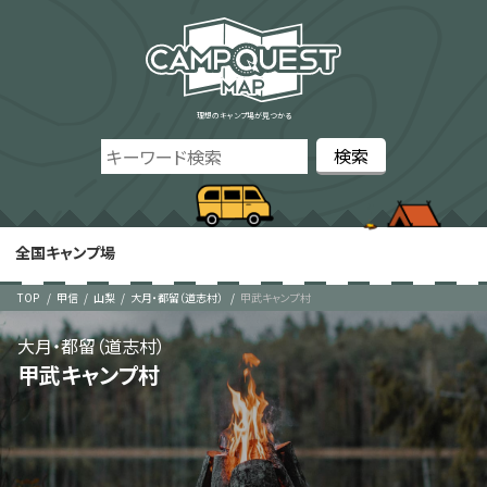
理想のキャンプ場が見つかる
全国キャンプ場
TOP
甲信
山梨
大月・都留（道志村）
甲武キャンプ村
大月・都留（道志村）
甲武キャンプ村