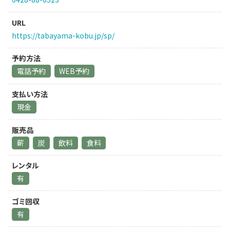
URL
https://tabayama-kobu.jp/sp/
予約方法
電話予約
WEB予約
支払い方法
現金
販売品
薪
炭
飲料
食料
レンタル
有
ゴミ回収
有