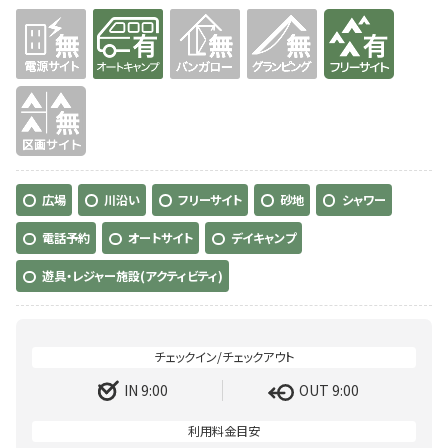
無
有り
無
無
有り
無
広場
川沿い
フリーサイト
砂地
シャワー
電話予約
オートサイト
デイキャンプ
遊具・レジャー施設(アクティビティ)
IN 9:00
OUT 9:00