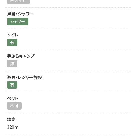
直火不可
風呂・シャワー
シャワー
トイレ
有
手ぶらキャンプ
無
遊具・レジャー施設
有
ペット
不可
標高
320m