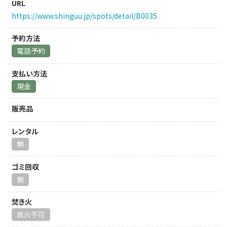
URL
https://www.shinguu.jp/spots/detail/B0035
予約方法
電話予約
支払い方法
現金
販売品
レンタル
無
ゴミ回収
無
焚き火
直火不可