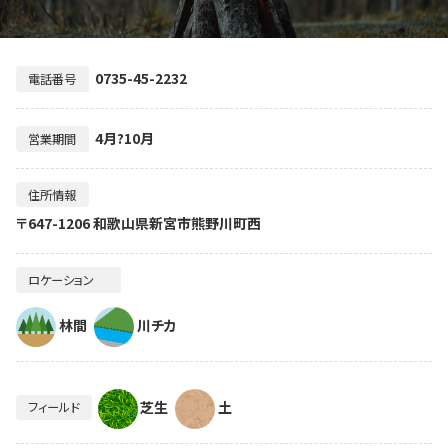
0735-45-2232
電話番号
4月?10月
営業期間
住所情報
〒647-1206 和歌山県新宮市熊野川町西
ロケーション
林間
川チカ
芝生
土
フィールド