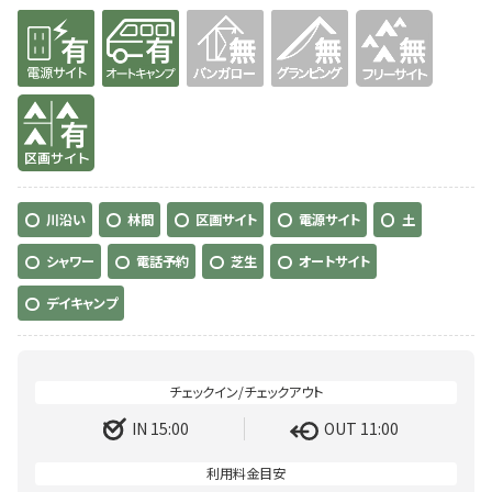
有り
有り
無
無
無
有り
川沿い
林間
区画サイト
電源サイト
土
シャワー
電話予約
芝生
オートサイト
デイキャンプ
IN 15:00
OUT 11:00