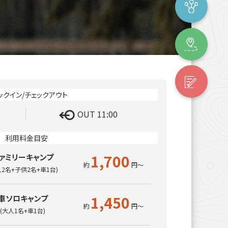
OUT 11:00
1,700
ァミリーキャンプ
人2名+子供2名+車1台)
1,450
車ソロキャンプ
(大人1名+車1台)