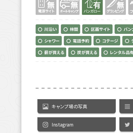
川沿い
林間
区画サイト
バン
シャワー
電話予約
コテージ
薪が買える
炭が買える
レンタル品
キャンプ場の写真
Instagram