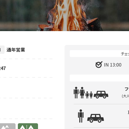
通年営業
間
IN 13:00
47
フ
(大
有り