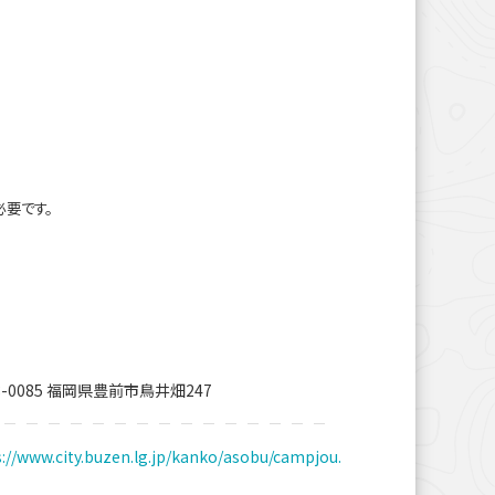
必要です。
8-0085 福岡県豊前市鳥井畑247
s://www.city.buzen.lg.jp/kanko/asobu/campjou.