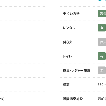
支払い方法
現
レンタル
有
焚き火
直
トイレ
有
遊具・レジャー施設
無
標高
380
分)
近隣温泉施設
豊前