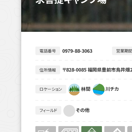
0979-88-3063
電話番号
営業期
〒828-0085 福岡県豊前市鳥井畑2
住所情報
林間
川チカ
ロケーション
その他
フィールド
無
無
有り
無
無