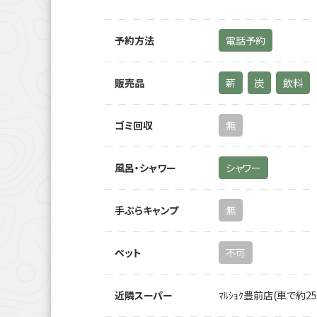
予約方法
電話予約
販売品
薪
炭
飲料
ゴミ回収
無
風呂・シャワー
シャワー
手ぶらキャンプ
無
ペット
不可
近隣スーパー
ﾏﾙｼｮｸ豊前店(車で約25