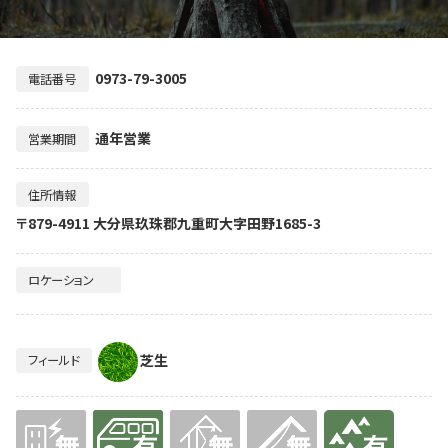
0973-79-3005
電話番号
通年営業
営業期間
住所情報
〒879-4911 大分県玖珠郡九重町大字田野1685-3
ロケーション
芝生
フィールド
無
有り
無
無
有り