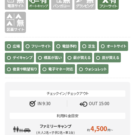
無
広場
フリーサイト
電話予約
芝生
オートサイト
デイキャンプ
標高が高い
薪が買える
炭が買える
夜景や眺望有り
電子マネー対応
ウォシュレット
IN 9:30
OUT 15:00
ファミリーキャンプ
4,500
(大人2名+子供2名+車1台)