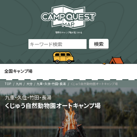
理想のキャンプ場が見つかる
全国キャンプ場
TOP
九州
大分
九重・久住・竹田・長湯
くじゅう自然動物園オートキャンプ場
九重・久住・竹田・長湯
くじゅう自然動物園オートキャンプ場