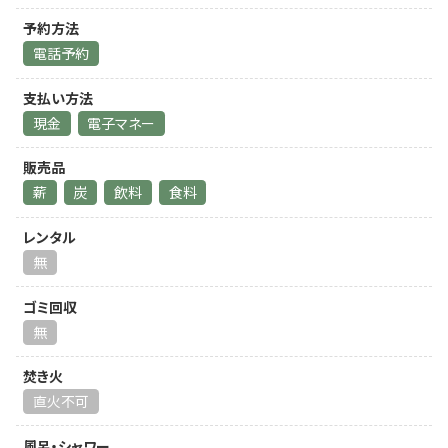
予約方法
電話予約
支払い方法
現金
電子マネー
販売品
薪
炭
飲料
食料
レンタル
無
ゴミ回収
無
焚き火
直火不可
風呂・シャワー