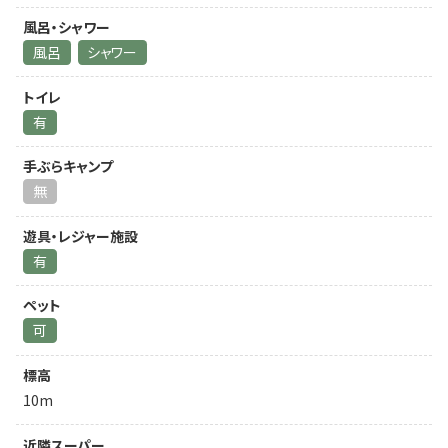
風呂・シャワー
風呂
シャワー
トイレ
有
手ぶらキャンプ
無
遊具・レジャー施設
有
ペット
可
標高
10m
近隣スーパー