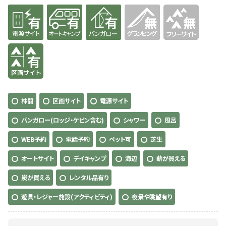
有り
有り
有り
無
無
有り
林間
区画サイト
電源サイト
バンガロー(ロッジ・ケビン含む)
シャワー
風呂
WEB予約
電話予約
ペット可
芝生
オートサイト
デイキャンプ
海辺
薪が買える
炭が買える
レンタル品有り
遊具・レジャー施設(アクティビティ)
夜景や眺望有り