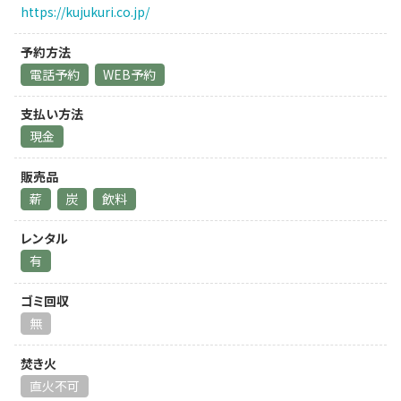
https://kujukuri.co.jp/
予約方法
電話予約
WEB予約
支払い方法
現金
販売品
薪
炭
飲料
レンタル
有
ゴミ回収
無
焚き火
直火不可