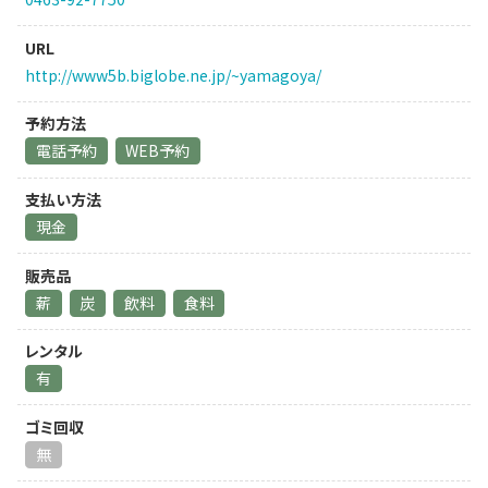
URL
http://www5b.biglobe.ne.jp/~yamagoya/
予約方法
電話予約
WEB予約
支払い方法
現金
販売品
薪
炭
飲料
食料
レンタル
有
ゴミ回収
無