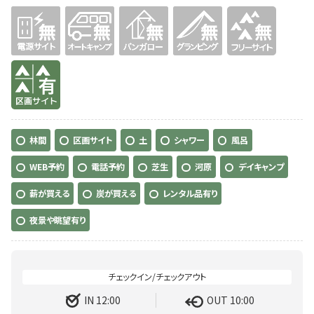
無
無
無
無
無
有り
林間
区画サイト
土
シャワー
風呂
WEB予約
電話予約
芝生
河原
デイキャンプ
薪が買える
炭が買える
レンタル品有り
夜景や眺望有り
IN 12:00
OUT 10:00