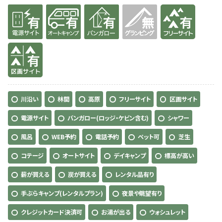
有り
有り
有り
無
有り
有り
川沿い
林間
高原
フリーサイト
区画サイト
電源サイト
バンガロー(ロッジ・ケビン含む)
シャワー
風呂
WEB予約
電話予約
ペット可
芝生
コテージ
オートサイト
デイキャンプ
標高が高い
薪が買える
炭が買える
レンタル品有り
手ぶらキャンプ(レンタルプラン)
夜景や眺望有り
クレジットカード決済可
お湯が出る
ウォシュレット