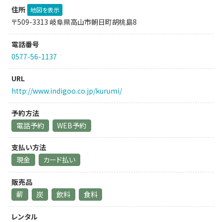
住所
地図を表示
〒509-3313 岐阜県高山市朝日町胡桃島8
電話番号
0577-56-1137
URL
http://www.indigoo.co.jp/kurumi/
予約方法
電話予約
WEB予約
支払い方法
現金
カード払い
販売品
薪
炭
飲料
食料
レンタル