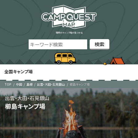
理想のキャンプ場が見つかる
全国キャンプ場
TOP
中国
島根
出雲・大田・石見銀山
櫛島キャンプ場
出雲・大田・石見銀山
櫛島キャンプ場