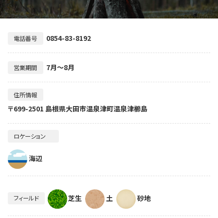
0854-83-8192
電話番号
7月～8月
営業期間
住所情報
〒699-2501 島根県大田市温泉津町温泉津櫛島
ロケーション
海辺
芝生
土
砂地
フィールド