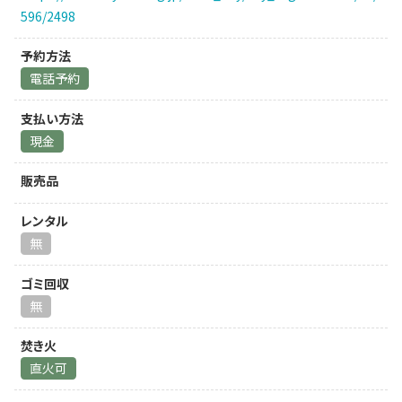
596/2498
予約方法
電話予約
支払い方法
現金
販売品
レンタル
無
ゴミ回収
無
焚き火
直火可