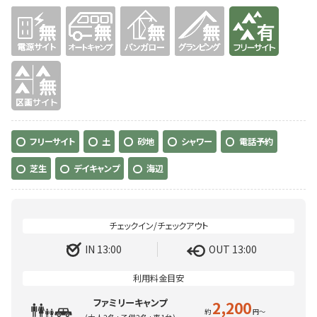
無
無
無
無
有り
無
フリーサイト
土
砂地
シャワー
電話予約
芝生
デイキャンプ
海辺
IN 13:00
OUT 13:00
ファミリーキャンプ
2,200