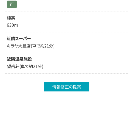
可
標高
630m
近隣スーパー
キラヤ大島店(車で約21分)
近隣温泉施設
望岳荘(車で約21分)
情報修正の提案