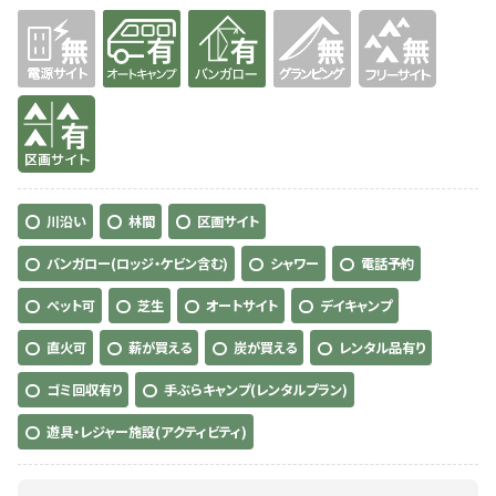
無
有り
有り
無
無
有り
川沿い
林間
区画サイト
バンガロー(ロッジ・ケビン含む)
シャワー
電話予約
ペット可
芝生
オートサイト
デイキャンプ
直火可
薪が買える
炭が買える
レンタル品有り
ゴミ回収有り
手ぶらキャンプ(レンタルプラン)
遊具・レジャー施設(アクティビティ)