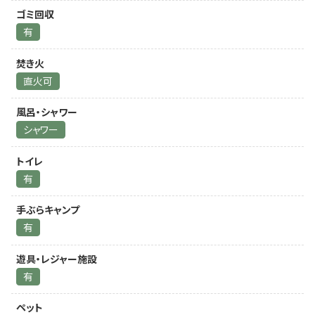
ゴミ回収
有
焚き火
直火可
風呂・シャワー
シャワー
トイレ
有
手ぶらキャンプ
有
遊具・レジャー施設
有
ペット