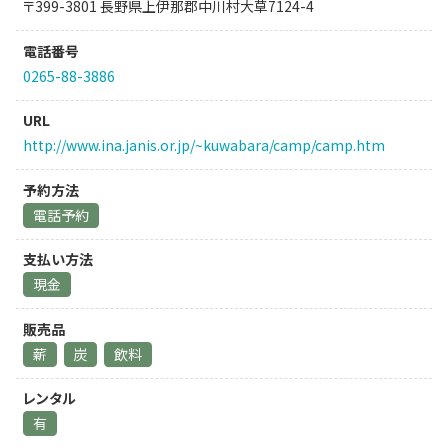
〒399-3801 長野県上伊那郡中川村大草7124-4
電話番号
0265-88-3886
URL
http://www.ina.janis.or.jp/~kuwabara/camp/camp.htm
予約方法
電話予約
支払い方法
現金
販売品
薪
炭
飲料
レンタル
有