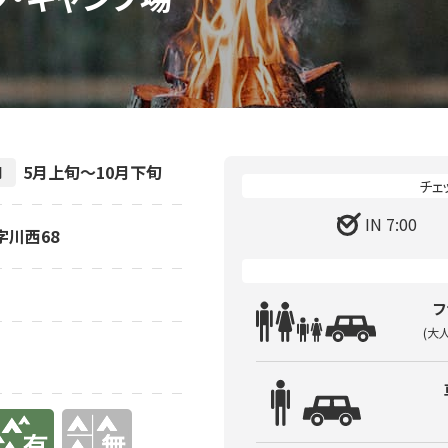
5月上旬～10月下旬
間
IN 7:00
字川西68
フ
(大
り
無