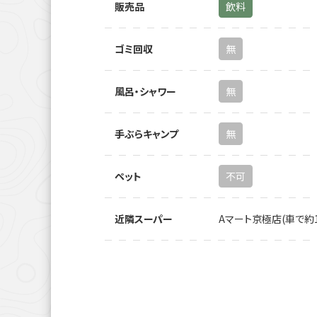
販売品
飲料
ゴミ回収
無
風呂・シャワー
無
手ぶらキャンプ
無
ペット
不可
近隣スーパー
Aマート京極店(車で約1