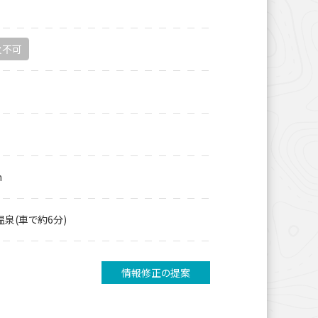
火不可
m
温泉(車で約6分)
情報修正の提案