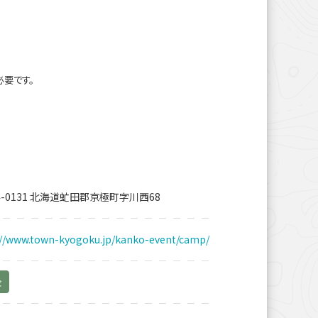
必要です。
4-0131 北海道虻田郡京極町字川西68
://www.town-kyogoku.jp/kanko-event/camp/
金