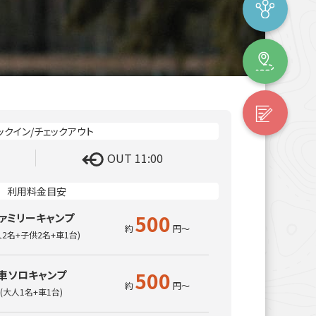
OUT 11:00
500
ァミリーキャンプ
人2名+子供2名+車1台)
500
車ソロキャンプ
(大人1名+車1台)