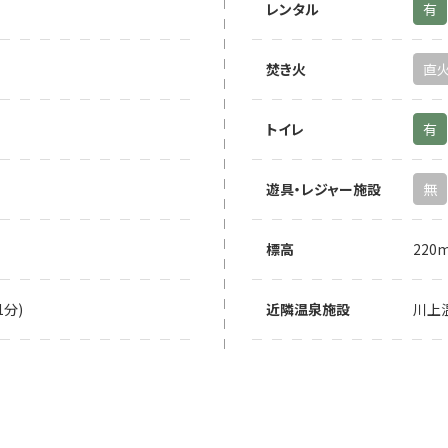
レンタル
有
焚き火
直
トイレ
有
遊具・レジャー施設
無
標高
220
分)
近隣温泉施設
川上