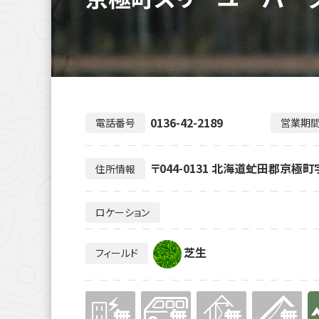
0136-42-2189
電話番号
営業期
〒044-0131 北海道虻田郡京極町
住所情報
ロケーション
芝生
フィールド
無
無
無
無
有