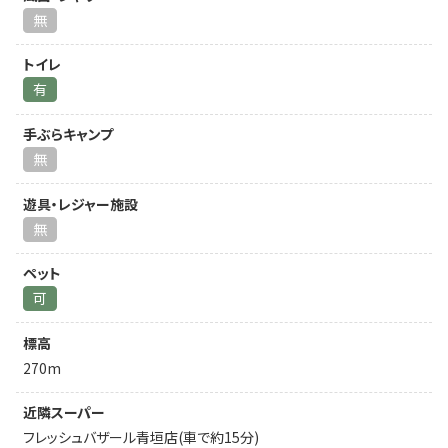
無
トイレ
有
手ぶらキャンプ
無
遊具・レジャー施設
無
ペット
可
標高
270m
近隣スーパー
フレッシュバザール青垣店(車で約15分)