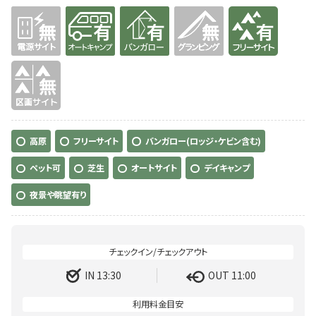
無
有り
有り
無
有り
無
高原
フリーサイト
バンガロー(ロッジ・ケビン含む)
ペット可
芝生
オートサイト
デイキャンプ
夜景や眺望有り
IN 13:30
OUT 11:00