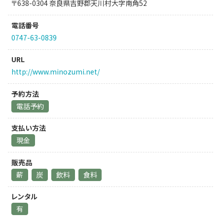
〒638-0304 奈良県吉野郡天川村大字南角52
電話番号
0747-63-0839
URL
http://www.minozumi.net/
予約方法
電話予約
支払い方法
現金
販売品
薪
炭
飲料
食料
レンタル
有