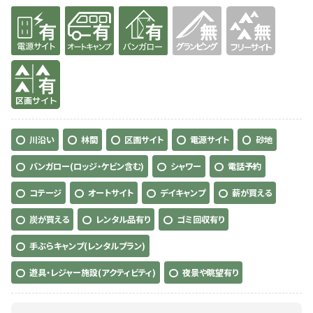
有り
有り
有り
無
無
有り
川沿い
林間
区画サイト
電源サイト
砂地
バンガロー(ロッジ・ケビン含む)
シャワー
電話予約
コテージ
オートサイト
デイキャンプ
薪が買える
炭が買える
レンタル品有り
ゴミ回収有り
手ぶらキャンプ(レンタルプラン)
遊具・レジャー施設(アクティビティ)
夜景や眺望有り