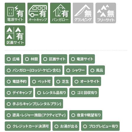
有り
有り
有り
無
無
有り
広場
林間
区画サイト
電源サイト
バンガロー(ロッジ・ケビン含む)
シャワー
風呂
電話予約
ペット可
芝生
オートサイト
デイキャンプ
レンタル品有り
ゴミ回収有り
手ぶらキャンプ(レンタルプラン)
遊具・レジャー施設(アクティビティ)
夜景や眺望有り
クレジットカード決済可
お湯が出る
ブログレビュー有り