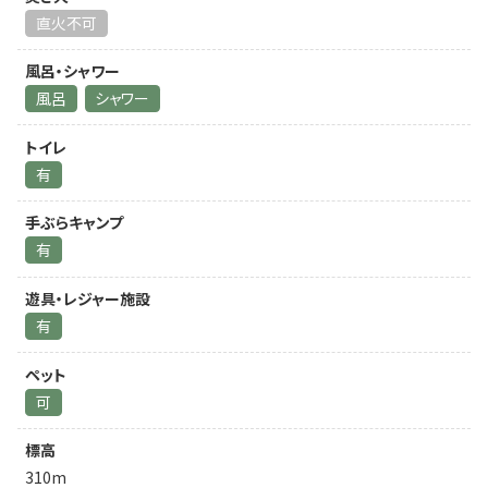
直火不可
風呂・シャワー
風呂
シャワー
トイレ
有
手ぶらキャンプ
有
遊具・レジャー施設
有
ペット
可
標高
310m