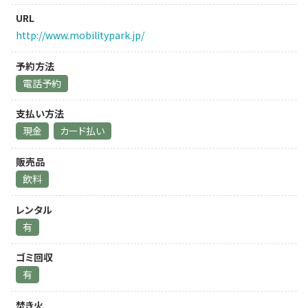
URL
http://www.mobilitypark.jp/
予約方法
電話予約
支払い方法
現金
カード払い
販売品
飲料
レンタル
有
ゴミ回収
有
焚き火