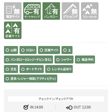
無
有り
有り
無
無
有り
山間
川沿い
区画サイト
土
バンガロー(ロッジ・ケビン含む)
シャワー
電話予約
芝生
オートサイト
レンタル品有り
遊具・レジャー施設(アクティビティ)
IN 14:00
OUT 12:00