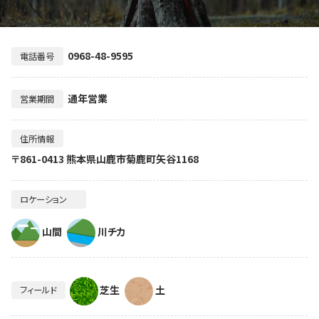
0968-48-9595
電話番号
通年営業
営業期間
住所情報
〒861-0413 熊本県山鹿市菊鹿町矢谷1168
ロケーション
山間
川チカ
芝生
土
フィールド