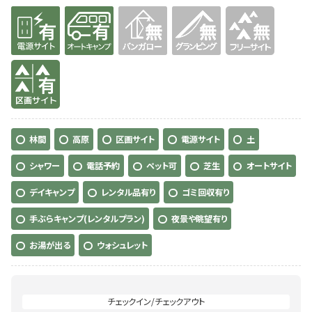
有り
有り
無
無
無
有り
林間
高原
区画サイト
電源サイト
土
シャワー
電話予約
ペット可
芝生
オートサイト
デイキャンプ
レンタル品有り
ゴミ回収有り
手ぶらキャンプ(レンタルプラン)
夜景や眺望有り
お湯が出る
ウォシュレット