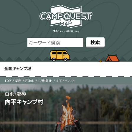
理想のキャンプ場が見つかる
全国キャンプ場
TOP
関西
和歌山
白浜・龍神
向平キャンプ村
白浜・龍神
向平キャンプ村