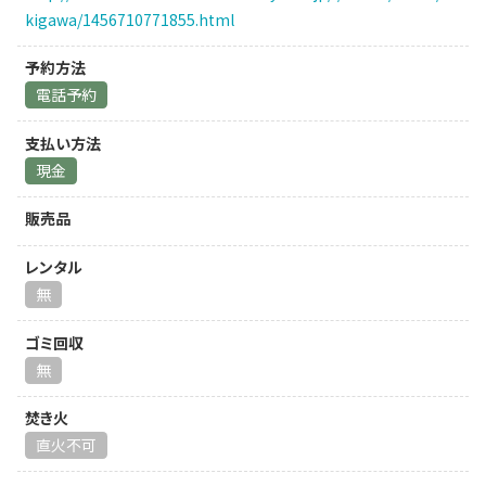
kigawa/1456710771855.html
予約方法
電話予約
支払い方法
現金
販売品
レンタル
無
ゴミ回収
無
焚き火
直火不可