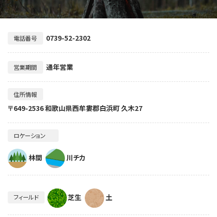
0739-52-2302
電話番号
通年営業
営業期間
住所情報
〒649-2536 和歌山県西牟婁郡白浜町 久木27
ロケーション
林間
川チカ
芝生
土
フィールド