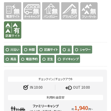
無
無
無
無
無
有り
川沿い
林間
区画サイト
土
シャワー
風呂
電話予約
芝生
デイキャンプ
IN 10:00
OUT 10:00
ファミリーキャンプ
1,940