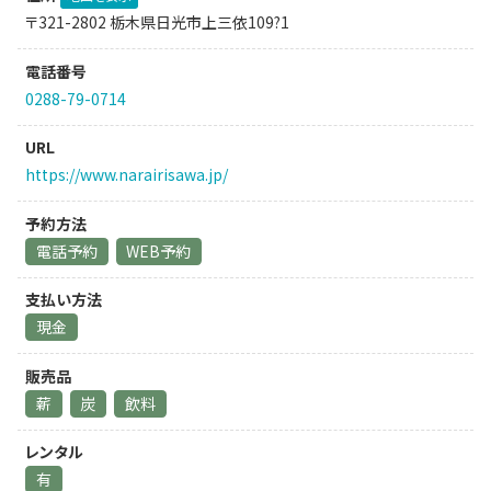
〒321-2802 栃木県日光市上三依109?1
電話番号
0288-79-0714
URL
https://www.narairisawa.jp/
予約方法
電話予約
WEB予約
支払い方法
現金
販売品
薪
炭
飲料
レンタル
有