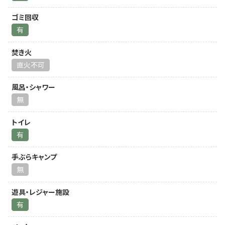
ゴミ回収
有
焚き火
直火不可
風呂・シャワー
無
トイレ
有
手ぶらキャンプ
無
遊具・レジャー施設
有