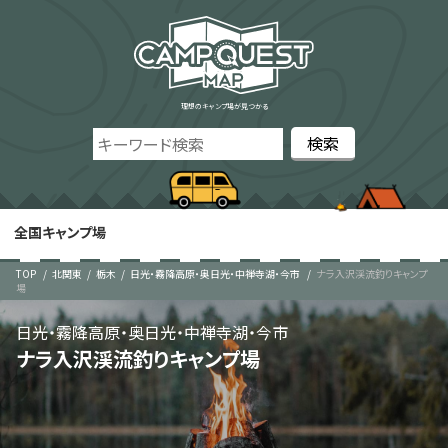
理想のキャンプ場が見つかる
全国キャンプ場
TOP
北関東
栃木
日光・霧降高原・奥日光・中禅寺湖・今市
ナラ入沢渓流釣りキャンプ
場
日光・霧降高原・奥日光・中禅寺湖・今市
ナラ入沢渓流釣りキャンプ場