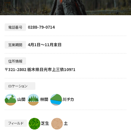
0288-79-0714
電話番号
4月1日～11月末日
営業期間
住所情報
〒321-2802 栃木県日光市上三依109?1
ロケーション
山間
林間
川チカ
芝生
土
フィールド