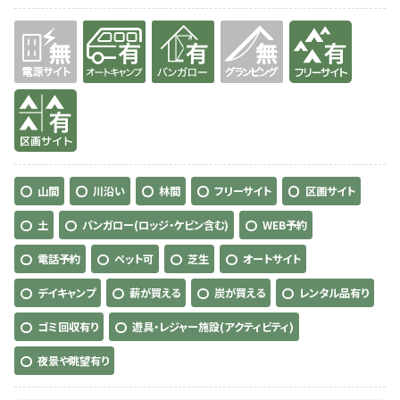
無
有り
有り
無
有り
有り
山間
川沿い
林間
フリーサイト
区画サイト
土
バンガロー(ロッジ・ケビン含む)
WEB予約
電話予約
ペット可
芝生
オートサイト
デイキャンプ
薪が買える
炭が買える
レンタル品有り
ゴミ回収有り
遊具・レジャー施設(アクティビティ)
夜景や眺望有り